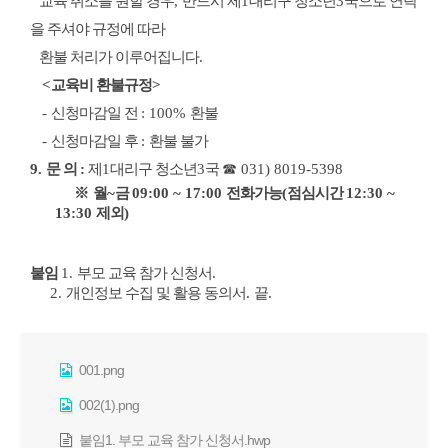
교육 취소를 원할 경우
,
반드시 제
1
대리구 청소년
3
국으로 연락
을 주셔야 규정에 따라
환불 처리가 이루어집니다
.
<
교육비 환불규정
>
-
신청마감일 전
: 100%
환불
-
신청마감일 후
:
환불 불가
9.
문
의
:
제
1
대리구 청소년
3
국
☎
031) 8019-5398
※
월
~
금
09:00 ~ 17:00
전화가능
(
점심시간
12:30 ~
13:30
제외
)
붙임
1.
부모 교육 참가 신청서
.
2.
개인정보 수집 및 활용 동의서
.
끝
.
001.png
002(1).png
붙임1. 부모 교육 참가 신청서.hwp