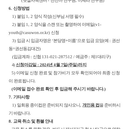
(
햇살사목센터
-
천진아 연구원
,
이세라 연구원
)
6.
신청방법
1)
붙임
1, 2
양식 작성
(
신부님 서명 필수
)
2)
붙임
1, 2
양식을 스캔 또는 촬영하여 이메일
(v1-
youth@casuwon.or.kr)
신청
3)
입금 시 입금자명은
‘
본당명
+
이름
’
으로 입금 요망
(
예
:
권선
동
=
권선동김대건
)
(
입금계좌
:
신협
131-021-287512 /
예금주
:
제
1
대리구
)
4
)
신청마감일
: 2024
년
4
월
7
일
(
주일
)
까지
5)
이메일 신청 완료 및 참가비가 모두 확인되어야 최종 신청
이 완료됩니다
.
(
이메일 접수 완료 확인 후 입금해 주시기 바랍니다
.)
7.
기타사항
1)
일회용 종이컵은 준비되지 않사오니
,
개인용 컵
을 준비하시
기 바랍니다
.
8.
교육 취소 및 환불 안내