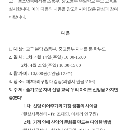
교구 청소년국에서는 초등부
,
중고등부 주일학교 부모 교육을
실시합니다
.
이에 다음의 내용을 참고하시어 많은 관심과 참여
바랍니다
.
다 음
1
.
대 상
:
교구 본당 초등부
,
중고등부 자녀를 둔 학부모
2.
일 시
:
1
차
: 4
월
14
일
(
주일
) 10:00-15:00
2
차
: 4
월
21
일
(
주일
) 10:00-15:00
3.
참 가 비
:
10,000
원
(1
인당
/1
차수
)
4.
장 소
:
제
2
대리구청 대강당
(
의왕시 원골로
56)
5.
주 제
:
슬기로운 자녀 신앙 교육
‘
우리 아이도 신앙을 가지면
좋겠다
’
1
차
:
신앙 이어주기와 가정 생활의 사이클
(
햇살사목센터
- Fr.
조재연
,
이세라 연구원
)
2
차
:
가정 안에 신앙의 문화를 만드는 다양한 방법